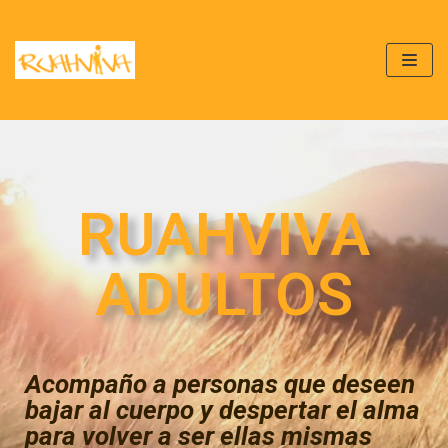
Saltar
al
contenido
RUAHVIVA
ADULTOS
Acompaño a personas que deseen
bajar al cuerpo y despertar el alma
para volver a ser ellas mismas