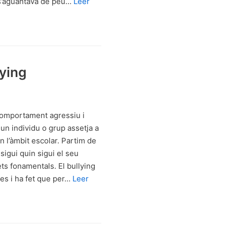
 s’aguantava de peu…
Leer
lying
 comportament agressiu i
l un individu o grup assetja a
n l’àmbit escolar. Partim de
 sigui quin sigui el seu
ts fonamentals. El bullying
es i ha fet que per…
Leer