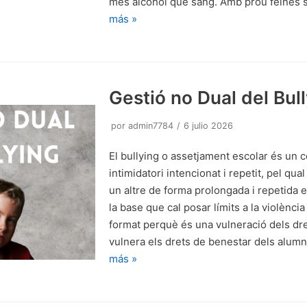
més alcohol que sang. Amb prou feines
más »
Gestió no Dual del Bul
por
admin7784
6 julio 2026
El bullying o assetjament escolar és un
intimidatori intencionat i repetit, pel qua
un altre de forma prolongada i repetida e
la base que cal posar límits a la violència
format perquè és una vulneració dels dre
vulnera els drets de benestar dels alumn
más »