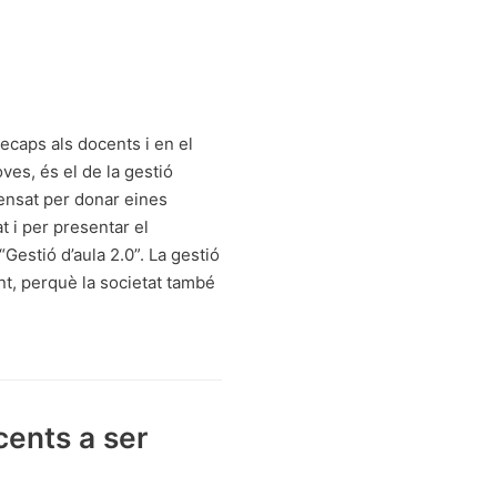
caps als docents i en el
es, és el de la gestió
pensat per donar eines
t i per presentar el
estió d’aula 2.0”. La gestió
ant, perquè la societat també
cents a ser