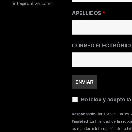
info@ruahviva.com
APELLIDOS
*
CORREO ELECTRÓNIC
He leído y acepto la
Responsable
: Jordi Àngel Torres
Finalidad
: La finalidad de la reco
es mandarte información de tu int