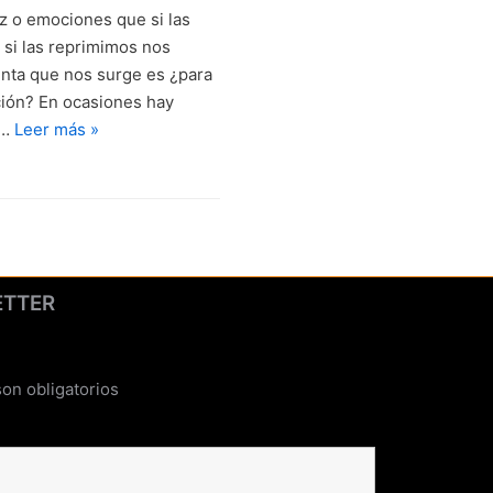
z o emociones que si las
si las reprimimos nos
nta que nos surge es ¿para
ción? En ocasiones hay
e…
Leer más »
ETTER
on obligatorios