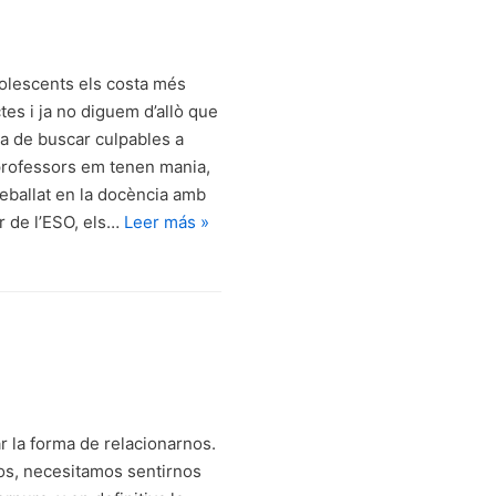
olescents els costa més
tes i ja no diguem d’allò que
la de buscar culpables a
 professors em tenen mania,
eballat en la docència amb
r de l’ESO, els…
Leer más »
la forma de relacionarnos.
s, necesitamos sentirnos