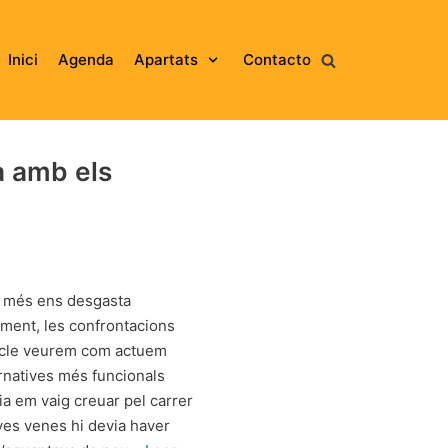
Inici
Agenda
Apartats
Contacto
a amb els
e més ens desgasta
ment, les confrontacions
ticle veurem com actuem
rnatives més funcionals
ia em vaig creuar pel carrer
eves venes hi devia haver