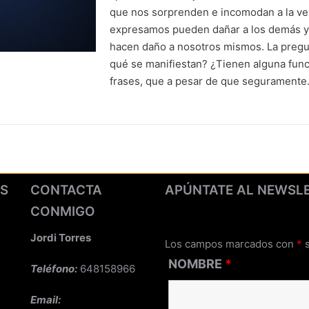
que nos sorprenden e incomodan a la ve
expresamos pueden dañar a los demás y 
hacen daño a nosotros mismos. La pregu
qué se manifiestan? ¿Tienen alguna fun
frases, que a pesar de que segurament
ES
CONTACTA
APÚNTATE AL NEWSL
CONMIGO
d
Jordi Torres
Los campos marcados con
*
s
NOMBRE
*
Teléfono:
648158966
Email: